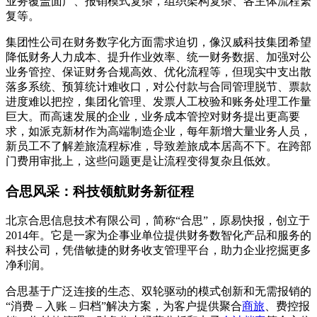
业务覆盖面广、报销模式复杂，组织架构复杂、各主体流程繁
复等。
集团性公司在财务数字化方面需求迫切，像汉威科技集团希望
降低财务人力成本、提升作业效率、统一财务数据、加强对公
业务管控、保证财务合规高效、优化流程等，但现实中支出散
落多系统、预算统计难收口，对公付款与合同管理脱节、票款
进度难以把控，集团化管理、发票人工校验和账务处理工作量
巨大。而高速发展的企业，业务成本管控对财务提出更高要
求，如派克新材作为高端制造企业，每年新增大量业务人员，
新员工不了解差旅流程标准，导致差旅成本居高不下。在跨部
门费用审批上，这些问题更是让流程变得复杂且低效。
合思风采：科技领航财务新征程
北京合思信息技术有限公司，简称“合思”，原易快报，创立于
2014年。它是一家为企事业单位提供财务数智化产品和服务的
科技公司，凭借敏捷的财务收支管理平台，助力企业挖掘更多
净利润。
合思基于广泛连接的生态、双轮驱动的模式创新和无需报销的
“消费 – 入账 – 归档”解决方案，为客户提供聚合
商旅
、费控报