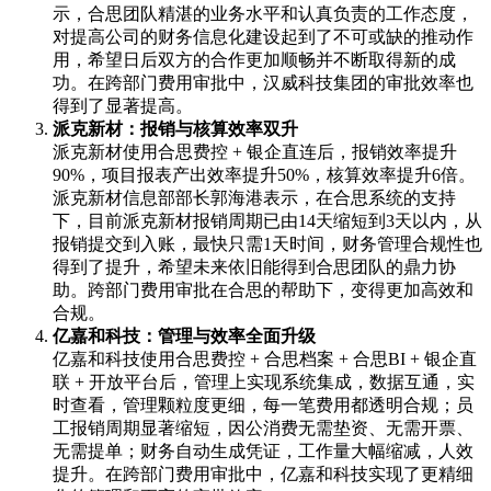
示，合思团队精湛的业务水平和认真负责的工作态度，
对提高公司的财务信息化建设起到了不可或缺的推动作
用，希望日后双方的合作更加顺畅并不断取得新的成
功。在跨部门费用审批中，汉威科技集团的审批效率也
得到了显著提高。
派克新材：报销与核算效率双升
派克新材使用合思费控 + 银企直连后，报销效率提升
90%，项目报表产出效率提升50%，核算效率提升6倍。
派克新材信息部部长郭海港表示，在合思系统的支持
下，目前派克新材报销周期已由14天缩短到3天以内，从
报销提交到入账，最快只需1天时间，财务管理合规性也
得到了提升，希望未来依旧能得到合思团队的鼎力协
助。跨部门费用审批在合思的帮助下，变得更加高效和
合规。
亿嘉和科技：管理与效率全面升级
亿嘉和科技使用合思费控 + 合思档案 + 合思BI + 银企直
联 + 开放平台后，管理上实现系统集成，数据互通，实
时查看，管理颗粒度更细，每一笔费用都透明合规；员
工报销周期显著缩短，因公消费无需垫资、无需开票、
无需提单；财务自动生成凭证，工作量大幅缩减，人效
提升。在跨部门费用审批中，亿嘉和科技实现了更精细