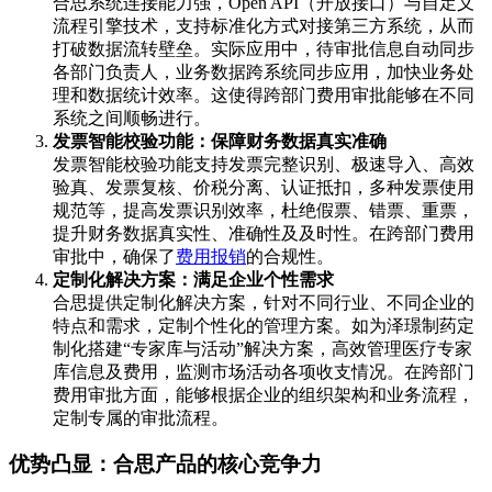
合思系统连接能力强，Open API（开放接口）与自定义
流程引擎技术，支持标准化方式对接第三方系统，从而
打破数据流转壁垒。实际应用中，待审批信息自动同步
各部门负责人，业务数据跨系统同步应用，加快业务处
理和数据统计效率。这使得跨部门费用审批能够在不同
系统之间顺畅进行。
发票智能校验功能：保障财务数据真实准确
发票智能校验功能支持发票完整识别、极速导入、高效
验真、发票复核、价税分离、认证抵扣，多种发票使用
规范等，提高发票识别效率，杜绝假票、错票、重票，
提升财务数据真实性、准确性及及时性。在跨部门费用
审批中，确保了
费用报销
的合规性。
定制化解决方案：满足企业个性需求
合思提供定制化解决方案，针对不同行业、不同企业的
特点和需求，定制个性化的管理方案。如为泽璟制药定
制化搭建“专家库与活动”解决方案，高效管理医疗专家
库信息及费用，监测市场活动各项收支情况。在跨部门
费用审批方面，能够根据企业的组织架构和业务流程，
定制专属的审批流程。
优势凸显：合思产品的核心竞争力