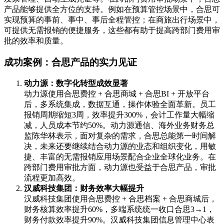
产品能够提供全方位的支持。例如在预算管控场景中，合思可
实现预算的事前、事中、事后全程管控；在商旅出行场景中，
可提供无需报销的便捷服务，这些都有助于提高跨部门费用审
批的效率和质量。
成功案例：合思产品的实力见证
动力源：数字化转型成效显著
动力源使用合思费控 + 合思商城 + 合思BI + 开放平台
后，多系统集成，数据互通，操作体验全面革新。员工
报销周期缩短3周，效率提升300%，会计工作量大幅缩
减，人员成本节约50%。动力源通信、海外业务财务总
监陈华林表示，面对复杂的需求，合思总能第一时间解
决，未来还要继续结合动力源的业态和组织变化，用敏
捷、丰富的无需报销应用场景配合企业全球化业务。在
跨部门费用审批方面，动力源也受益于合思产品，审批
流程更加高效。
汉威科技集团：财务效率大幅提升
汉威科技集团使用合思费控 + 合思档案 + 合思商城后，
财务核算效率提升60%，多端系统统一收口合思3→1，
财务付款效率提升90%。汉威科技集团信息管理中心表