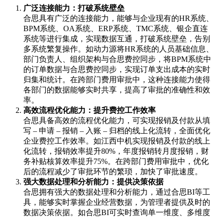
广泛连接能力：打破系统壁垒
合思具有广泛的连接能力，能够与企业现有的HR系统、
BPM系统、OA系统、ERP系统、TMC系统、银企直连
系统等进行集成，实现数据互通，打破系统壁垒，告别
多系统繁复操作。如动力源将HR系统的人员基础信息、
部门负责人、组织架构与合思费控同步，将BPM系统中
的订单数据与合思费控同步，实现订单支出成本的实时
归集和统计。在跨部门费用审批中，这种连接能力使得
各部门的数据能够实时共享，提高了审批的准确性和效
率。
高效流程优化能力：提升费控工作效率
合思具备高效的流程优化能力，可实现报销及付款从填
写 – 申请 – 报销 – 入账 – 归档的线上化流转，全面优化
企业费控工作效率。如江西中机实现报销及付款的线上
化流转，报销效率提升80%，年度报销转月度报销，财
务补贴核算效率提升75%。在跨部门费用审批中，优化
后的流程减少了审批环节的繁琐，加快了审批速度。
强大数据处理和分析能力：提供决策依据
合思拥有强大的数据处理和分析能力，通过合思BI等工
具，能够实时掌握企业经营数据，为管理者提供及时的
数据决策依据。如合思BI可实时查询单一维度、多维度