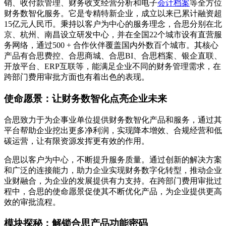
销、收付款管理、财务收支经营分析和电子
会计档案
等全方位
财务数智化服务。它是专精特新企业，成立以来已累计融资超
15亿元人民币。秉持以客户为中心的服务理念，合思分别在北
京、杭州、南昌设立研发中心，并在全国22个城市设有直营服
务网络，通过500 + 合作伙伴覆盖国内外数百个城市。其核心
产品有合思费控、合思商城、合思BI、合思档案、银企直联、
开放平台、ERP互联等，能满足企业不同的财务管理需求，在
跨部门费用审批方面也有着出色的表现。
使命愿景：让财务数智化点亮企业未来
合思致力于为企事业单位提供财务数智化产品和服务，通过其
平台帮助企业挖出更多净利润，实现降本增效、合规经营和低
碳运营，让有限资源发挥更有效的作用。
合思以客户为中心，不断提升服务质量。通过创新的解决方案
和广泛的连接能力，助力企业实现财务数字化转型，推动企业
业财融合，为企业的发展提供有力支持。在跨部门费用审批过
程中，合思的使命愿景促使其不断优化产品，为企业提供更高
效的审批流程。
模块探秘：解锁合思产品功能密码