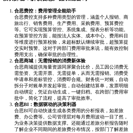
合思费控：费用管理全能助手
合思费控支持多种费用类型的管理，涵盖个人报销、商
旅出行、销售费用、生产费用、采购费用、预算费控
等。它可实现预算管控、系统集成、报表分析等功能。
在预算管控方面，能按法人实体、成本中心、费用科目
等维度进行预算校验，未超标默认继续审批，超预算提
交实时预警。这对于跨部门费用审批来说，能有效控制
费用支出，确保审批的合理性。
合思商城：无需报销的消费新体验
合思商城提供海量资源同屏聚合比价，员工因公消费无
需垫资、无需开票、无需提单，从而无需报销。消费受
申请单和差标管控，消费即合规。财务统一对账，自动
拆分子对账单并发起审批，自动创建结算单，发票明细
自动绑定，凭证自动生成，一键归档。在跨部门费用审
批中，简化了流程，提高了审批效率。
合思BI：数据驱动的决策利器
合思BI可自动快速生成各类费用的分析报表，如差旅
费、办公费等。公司管理层对每月费用波动一目了然，
为业务决策提供数据支撑。还能通过差旅分析报告随时
了解企业不同期间的差旅费分布情况，按部门了解差旅