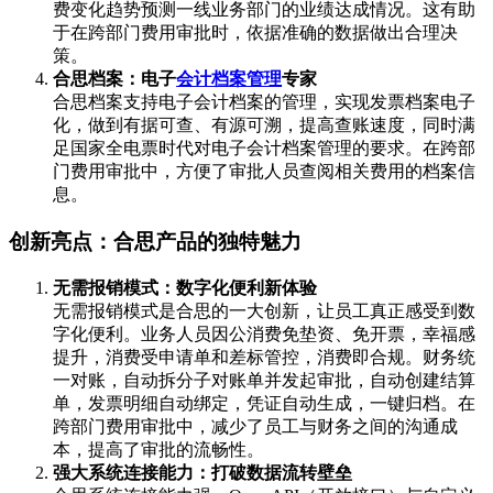
费变化趋势预测一线业务部门的业绩达成情况。这有助
于在跨部门费用审批时，依据准确的数据做出合理决
策。
合思档案：电子
会计档案管理
专家
合思档案支持电子会计档案的管理，实现发票档案电子
化，做到有据可查、有源可溯，提高查账速度，同时满
足国家全电票时代对电子会计档案管理的要求。在跨部
门费用审批中，方便了审批人员查阅相关费用的档案信
息。
创新亮点：合思产品的独特魅力
无需报销模式：数字化便利新体验
无需报销模式是合思的一大创新，让员工真正感受到数
字化便利。业务人员因公消费免垫资、免开票，幸福感
提升，消费受申请单和差标管控，消费即合规。财务统
一对账，自动拆分子对账单并发起审批，自动创建结算
单，发票明细自动绑定，凭证自动生成，一键归档。在
跨部门费用审批中，减少了员工与财务之间的沟通成
本，提高了审批的流畅性。
强大系统连接能力：打破数据流转壁垒