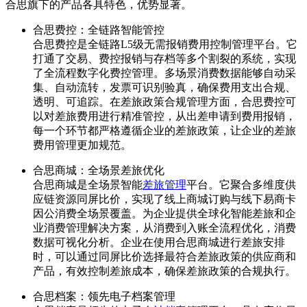
合思旗下的产品各具特色，优势显著。
合思费控：全链路智能管控
合思费控是全链路L5级无需报销费用控制管理平台。它
打通了交易、费控报销与存档等多个割裂的系统，实现
了全流程数字化费控管理。多场景消费数据能够自动采
集、自动流转，发票可识别验真，确保费用支出合规、
透明、可追踪。在差旅政策合规管理方面，合思费控可
以对差旅费用进行精准管控，从出差申请到费用报销，
每一个环节都严格遵循企业的差旅政策，让企业的差旅
费用管理更加规范。
合思商城：全场景差旅优化
合思商城是全场景智能
差旅管理
平台。它聚合多维度供
应链资源同屏比价，实现了线上商城订购与线下易商卡
因公消费全场景覆盖。为企业提供全球化智能差旅和企
业消费管理解决方案，从消费到入账全流程优化，消费
数据可视化分析。企业在使用合思商城进行差旅安排
时，可以通过同屏比价选择最符合差旅政策的供应商和
产品，有效控制差旅成本，确保差旅政策的合规执行。
合思档案：领先电子档案管理