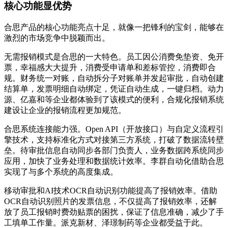
核心功能显优势
合思产品的核心功能亮点十足，就像一把锋利的宝剑，能够在
激烈的市场竞争中脱颖而出。
无需报销模式是合思的一大特色。员工因公消费免垫资、免开
票，幸福感大大提升，消费受申请单和差标管控，消费即合
规。财务统一对账，自动拆分子对账单并发起审批，自动创建
结算单，发票明细自动绑定，凭证自动生成，一键归档。动力
源、亿嘉和等企业都体验到了该模式的便利，合规化报销系统
建设让企业的报销流程更加规范。
合思系统连接能力强。Open API（开放接口）与自定义流程引
擎技术，支持标准化方式对接第三方系统，打破了数据流转壁
垒。待审批信息自动同步各部门负责人，业务数据跨系统同步
应用，加快了业务处理和数据统计效率。李群自动化借助合思
实现了与多个系统的高度集成。
移动审批和AI技术OCR自动识别功能提高了报销效率。借助
OCR自动识别照片的发票信息，不仅提高了报销效率，还解
放了员工报销时费劲贴票的困扰，保证了信息准确，减少了手
工填单工作量。派克新材、泽璟制药等企业都受益于此。