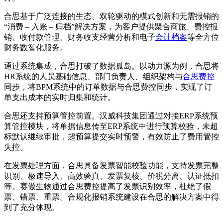
合思基于广泛连接的生态、双轮驱动的模式创新和无需报销的
“消费 – 入账 – 归档”解决方案，为客户提供聚合商旅、费控报
销、收付款管理、财务收支经营分析和电子
会计档案
等全方位
财务数智化服务。
通过系统集成，合思打破了数据孤岛。以动力源为例，合思将
HR系统的人员基础信息、部门负责人、组织架构与
合思费控
同步，将BPM系统中的订单数据与合思费控同步，实现了订
单支出成本的实时归集和统计。
合思还支持预算管控前置。汉威科技集团通过对接ERP系统预
算管控模块，将单据信息传至ERP系统中进行预算校验，未超
标默认继续审批，超预算提交实时预警，有效防止了费用管控
失控。
在发票处理方面，合思具备发票智能校验功能，支持发票完整
识别、极速导入、高效验真、发票复核、价税分离、认证抵扣
等。赛傲生物通过合思费控提高了发票识别效率，杜绝了假
票、错票、重票。合规化报销系统建设在合思的解决方案中得
到了充分体现。