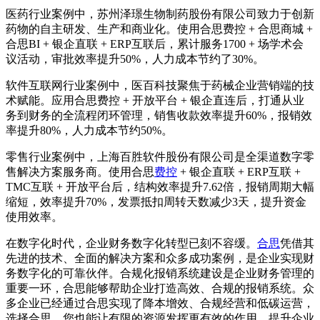
医药行业案例中，苏州泽璟生物制药股份有限公司致力于创新
药物的自主研发、生产和商业化。使用合思费控 + 合思商城 +
合思BI + 银企直联 + ERP互联后，累计服务1700 + 场学术会
议活动，审批效率提升50%，人力成本节约了30%。
软件互联网行业案例中，医百科技聚焦于药械企业营销端的技
术赋能。应用合思费控 + 开放平台 + 银企直连后，打通从业
务到财务的全流程闭环管理，销售收款效率提升60%，报销效
率提升80%，人力成本节约50%。
零售行业案例中，上海百胜软件股份有限公司是全渠道数字零
售解决方案服务商。使用合思
费控
+ 银企直联 + ERP互联 +
TMC互联 + 开放平台后，结构效率提升7.62倍，报销周期大幅
缩短，效率提升70%，发票抵扣周转天数减少3天，提升资金
使用效率。
在数字化时代，企业财务数字化转型已刻不容缓。
合思
凭借其
先进的技术、全面的解决方案和众多成功案例，是企业实现财
务数字化的可靠伙伴。合规化报销系统建设是企业财务管理的
重要一环，合思能够帮助企业打造高效、合规的报销系统。众
多企业已经通过合思实现了降本增效、合规经营和低碳运营，
选择合思，您也能让有限的资源发挥更有效的作用，提升企业