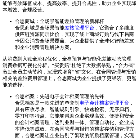
能够有效降低成本、提高效率、提升合规性，助力企业实现降
本增效、合规经营。
合思商城：全场景智能差旅管理的新标杆
合思商城是全场景智能
差旅管理平台
，它聚合了多维度
供应链资源同屏比价，实现了线上商城订购与线下易商
卡因公消费全场景覆盖。为企业提供了全球化智能差旅
和企业消费管理解决方案。
从消费到入账全流程优化，全盘预算与智能化差旅动态管理，
消费数据可视化分析。“买贵赔”杜绝了大数据杀熟，“合力省”
激励全员主动节约，沉浸式培育“省”文化。在合同管理与报销
相关的差旅费用管理上，合思商城为企业提供了更经济、更智
能的选择。
合思档案：先进电子会计档案管理的先锋
合思档案是一款先进的单套制
电子会计档案管理平台
，
具有应收尽收、智能规则引擎、快速检索、无序归档、
零打印等特点。它能够帮助企业实现高效、便捷和安全
的会计档案管理，达到业财一体、管理自动化、企业成
本降低等成效。在合同管理与报销的档案存储和管理方
面，合思档案让企业告别了繁琐的纸质档案管理，实现