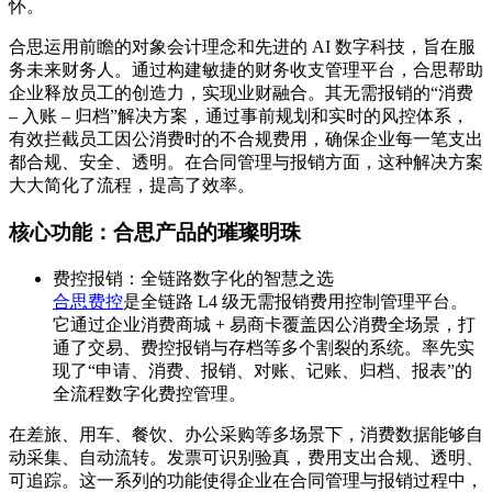
怀。
合思运用前瞻的对象会计理念和先进的 AI 数字科技，旨在服
务未来财务人。通过构建敏捷的财务收支管理平台，合思帮助
企业释放员工的创造力，实现业财融合。其无需报销的“消费
– 入账 – 归档”解决方案，通过事前规划和实时的风控体系，
有效拦截员工因公消费时的不合规费用，确保企业每一笔支出
都合规、安全、透明。在合同管理与报销方面，这种解决方案
大大简化了流程，提高了效率。
核心功能：合思产品的璀璨明珠
费控报销：全链路数字化的智慧之选
合思费控
是全链路 L4 级无需报销费用控制管理平台。
它通过企业消费商城 + 易商卡覆盖因公消费全场景，打
通了交易、费控报销与存档等多个割裂的系统。率先实
现了“申请、消费、报销、对账、记账、归档、报表”的
全流程数字化费控管理。
在差旅、用车、餐饮、办公采购等多场景下，消费数据能够自
动采集、自动流转。发票可识别验真，费用支出合规、透明、
可追踪。这一系列的功能使得企业在合同管理与报销过程中，