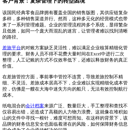
客户背景：复杂管理下的转型困境
该国民经典零食品牌拥有覆盖全国的销售版图，其供应链复杂
多样，多种销售渠道并行。然而，这种多元化的经营模式也带
来了一系列管理难题。企业的管理流程跨多个系统，显得繁杂
且低效，如同一个庞大而混乱的迷宫，让管理者难以找到清晰
的路径。
差旅平台
的对账方案缺乏灵活性，难以满足企业核算精细化管
理的要求。财务人员不得不花费大量时间在Excel中进行二次
整理，人工记账的方式不仅效率低下，还难以释放财务的真正
价值。
在差旅管控方面，事前事中管控不连贯，导致差旅控制不精
细、不灵活。差旅成本居高不下，企业难以实现精细化成本管
控，仿佛是一艘在大海中迷失方向的船只，无法有效控制航行
成本。
纸电混合的
会计档案
来源广泛、数量巨大，手工整理和查找不
仅容易出错，还造成了高额的人力物力浪费。这就像在堆积如
山的文件中寻找一根针，难度可想而知。在这样的背景下，该
品牌的财务信息安全也面临着潜在的风险，如何保障财务信息