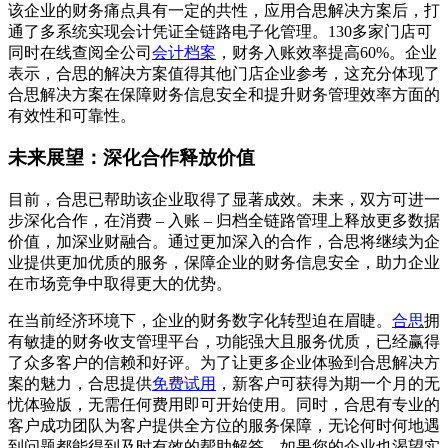
该企业的财务痛点具有一定的共性，应用合思解决方案后，打
通了多系统实现会计凭证全链路电子化管理。130多家门店可
同时在线查阅全公司
会计档案
，财务入账效率提高60%。企业
表示，合思的解决方案值得其他门店企业参考，这充分体现了
合思解决方案在保障财务信息安全和提升财务管理效率方面的
有效性和可靠性。
未来展望：深化合作释放价值
目前，合思已帮助该企业取得了显著成效。未来，双方可进一
步深化合作，在消费 – 入账 – 归档全链路管理上释放更多数据
价值，加深业财融合。通过更加深入的合作，合思将继续为企
业提供更加优质的服务，保障企业的财务信息安全，助力企业
在市场竞争中取得更大的优势。
在当前经济环境下，企业的财务数字化转型迫在眉睫。
合思
拥
有敏捷的财务收支管理平台，功能强大且服务优质，已经赢得
了众多客户的信赖和好评。为了让更多企业体验到合思解决方
案的魅力，合思提供
免费试用
，新客户可获得为期一个月的无
忧体验版，无需任何费用即可开始使用。同时，合思有专业的
客户成功团队为客户提供全方位的服务保障，无论何时何地遇
到问题都能得到及时有效的帮助解答。如果您的企业也渴望实