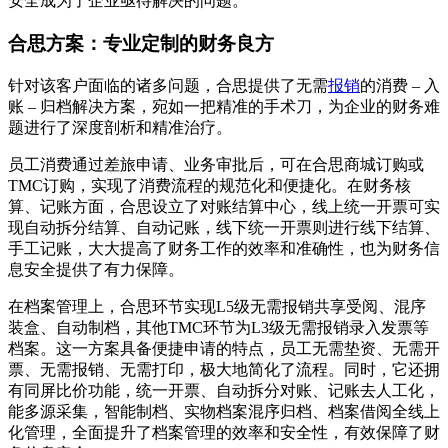
安全成为了企业亟待解决的问题。
合思方案：专业定制的财务良方
针对该客户面临的诸多问题，合思提供了无需
报销
的消费 – 入
账 – 归档解决方案，宛如一把精准的手术刀，为企业的财务难
题进行了深度剖析和精准治疗。
员工消费通过差旅申请、业务审批后，可在合思商城订购或
TMC订购，实现了消费流程的规范化和便捷化。在财务核
算、记账方面，合思设立了对账结算中心，线上统一开票可实
现自动拆分结算、自动记账，线下统一开票则进行线下结算、
手工记账，大大提高了财务工作的效率和准确性，也为财务信
息安全提供了有力保障。
在档案管理上，合思环节实现L5级无需报销共享受阅、混序
装盒、自动制档，其他TMC环节为L3级无需报销录入发票等
档案。这一方案具备便捷申请的特点，员工无需垫资、无需开
票、无需报销、无需打印，极大地简化了流程。同时，它还拥
有同屏比价功能，统一开票、自动拆分对账、记账去人工化，
能多源采集，智能制档、实物档案混序归档、档案借阅全线上
化管理，全面提升了档案管理的效率和安全性，有效保障了财