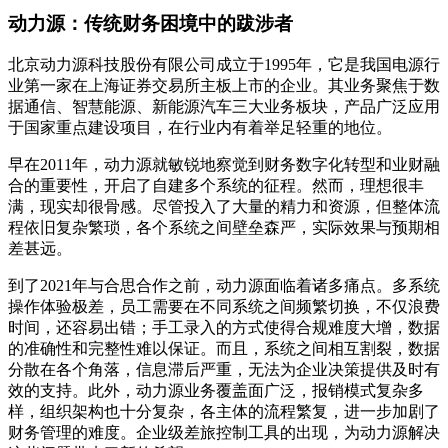
动力源：传统财务困境中的跋涉者
北京动力源科技股份有限公司成立于1995年，它是我国电源行
业第一家在上海证券交易所主板上市的企业。其业务聚焦于数
据通信、智慧能源、新能源汽车三大业务板块，产品广泛应用
于国家重点建设项目，在行业内有着举足轻重的地位。
早在2011年，动力源就敏锐地察觉到财务数字化转型和业财融
合的重要性，开启了自建多个系统的征程。然而，理想很丰
满，现实却很骨感。尽管投入了大量的精力和资源，但整体流
程依旧复杂繁琐，各个系统之间壁垒森严，实际效果与预期相
差甚远。
到了2021年与合思合作之前，动力源面临着诸多痛点。多系统
操作体验极差，员工需要在不同系统之间频繁切换，不仅浪费
时间，还容易出错；手工录入的方式使得合规难度大增，数据
的准确性和完整性难以保证。而且，系统之间相互割裂，数据
分散在各个角落，信息滞后严重，无法为企业决策提供及时有
效的支持。此外，动力源业务覆盖面广泛，报销模式复杂多
样，组织架构也十分复杂，各主体的流程繁复，进一步加剧了
财务管理的难度。企业级差旅控制工具的出现，为动力源解决