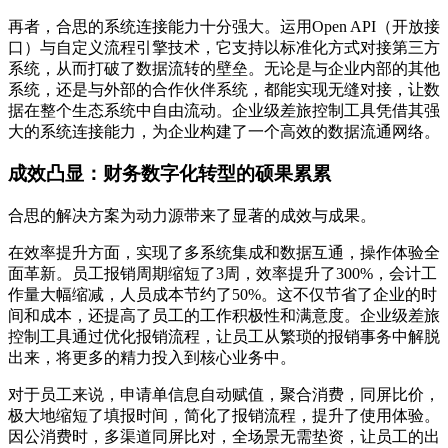
再者，合思的系统连接能力十分强大。运用Open API（开放接
口）与自定义流程引擎技术，它支持以标准化方式对接第三方
系统，从而打破了数据流转的壁垒。无论是与企业内部的其他
系统，还是与外部的合作伙伴系统，都能实现无缝对接，让数
据在整个生态系统中自由流动。企业级差旅控制工具凭借其强
大的系统连接能力，为企业构建了一个高效的数据流通网络。
成效凸显：财务数字化转型的硕果累累
合思的解决方案为动力源带来了显著的成效与成果。
在效率提升方面，实现了多系统集成和数据互通，操作体验全
面革新。员工报销周期缩短了3周，效率提升了300%，会计工
作量大幅缩减，人员成本节约了50%。这不仅节省了企业的时
间和成本，还提高了员工的工作积极性和满意度。企业级差旅
控制工具通过优化报销流程，让员工从繁琐的报销事务中解脱
出来，将更多的精力投入到核心业务中。
对于员工来说，申请单信息自动赋值，聚合消费，同屏比价，
极大地缩短了填报时间，简化了报销流程，提升了使用体验。
因公消费时，多渠道同屏比对，全场景无需垫资，让员工的出