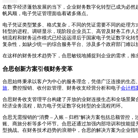
在数字经济蓬勃发展的当下，企业财务数字化转型已成为必然
帆风顺，电子凭证管理面临着诸多痛点。
电子凭证类型繁多、格式复杂，不同的凭证需要不同的处理方
转型的进程。调研显示，现阶段企业员工、高管及财务工作人
销流程和财务运作模式已经远远滞后于国家电子凭证数字化转
复杂性，如缺少统一的综合服务平台、涉及多个政府部门难以
在这样的财务技术趋势下，合思敏锐地捕捉到企业的需求，推出了
合思创新方案引领财务变革
合思始终秉承以客户为中心的服务理念，凭借广泛连接的生态、双
旅
、费控报销、收付款管理、财务收支经营分析和电子
会计档
合思财务收支管理平台构建了开放的业财连接生态和全场景聚合
经济业务流程，助力电子凭证数字化转型的全流程闭环。
合思无需报销的“消费 – 入账 – 归档”解决方案包括总额
账、商旅分析等多个环节。合思还通过加强内部培训和技能提升
型挑战。在财务技术趋势的浪潮中，合思的解决方案为企业指