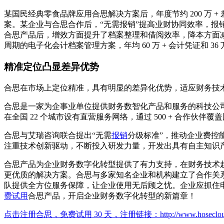
某国民经典零食品牌应用合思解决方案后，年度节约 200 万 
案。某企业与合思合作后，“无需报销”提高业财协同效率，报销周
合思产品后，增效方面提升了档案整理和借阅效率，降本方面减
周期的电子化会计档案管理方案，年均 60 万 + 会计凭证和 
精准定位凸显差异优势
合思在市场上定位精准，具有明显的差异化优势，适应财务技
合思是一家为企事业单位提供财务数智化产品和服务的科技公司
在全国 22 个城市设有直营服务网络，通过 500 + 合作伙
合思与艾瑞咨询联合提出“无需
报销
分级标准”，推动企业费控
注重技术创新驱动，不断投入研发力量，开发出具有自主知识
合思产品为企业财务数字化转型提供了有力支持，在财务技术
更优质的解决方案。合思与多家知名企业和机构建立了合作关
队提供全方位服务保障，让企业使用无后顾之忧。企业应抓住
费试用
合思产品，开启企业财务数字化转型的新篇章！
点击注册合思，免费试用 30 天，注册链接：
http://www.hoseclo