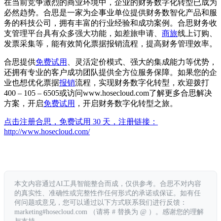
在当前竞争激烈的商业环境中，企业的财务数字化转型已成为
必然趋势。合思是一家为企事业单位提供财务数智化产品和服
务的科技公司，拥有丰富的行业经验和成功案例。合思财务收
支管理平台具有众多强大功能，如差旅申请、
商旅
线上订购、
发票采集等，能有效简化票据报销流程，提高财务管理效率。
合思提供
免费试用
、灵活定价模式、强大的集成能力等优势，
还拥有专业的客户成功团队提供全方位服务保障。如果您的企
业也想优化票据
报销
流程，实现财务数字化转型，欢迎拨打
400 – 105 – 6505或访问www.hosecloud.com了解更多合思解决
方案，开启
免费试用
，开启财务数字化转型之旅。
点击注册合思，免费试用 30 天，注册链接：
http://www.hosecloud.com/
本文内容通过AI工具智能整合而成，仅供参考。合思不对内容
的真实性、准确性或完整性作任何形式的承诺或保证。如有任
何问题或意见，您可以通过以下方式联系我们进行反馈：
marketing#hosecloud.com （请将 # 替换为 @ ）。感谢您的理解