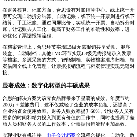
在财务核算、记账方面，合思设有对账结算中心。线上统一开
票可实现自动拆分结算、自动记账，线下统一开票则进行线下
结算、手工记账。通过同屏比价，实现统一开票、自动拆分对
账，让记账去人工化，提高了财务工作的准确性和效率，进一
步优化了票据报销流程。
在档案管理上，合思环节实现L5级无需报销共享受阅、混序
装盒、自动制档，其他TMC环节实现L3级无需报销录入发票
等档案。多源采集的方式，智能制档、实物档案混序归档、档
案借阅全线上化管理，让票据报销流程与档案管理实现无缝对
接。
显著成效：数字化转型的丰硕成果
合思的解决方案为该零食品牌带来了显著的成效。年度节约
200万 + 差旅费用，这不仅减轻了企业的成本负担，还提高了
企业的资金使用效率。财务入账效率提升60%，让财务人员有
更多的时间和精力投入到更有价值的工作中，同时也提高了差
旅人员和财务人员的工作效率，让票据报销流程更加高效。
实现业财有机连接，
电子会计档案
全流程合规化、自动化、数