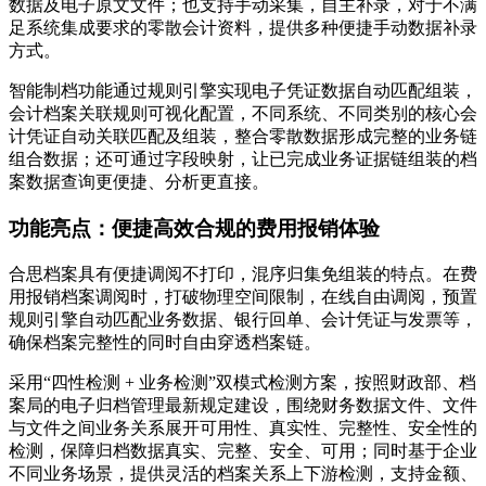
数据及电子原文文件；也支持手动采集，自主补录，对于不满
足系统集成要求的零散会计资料，提供多种便捷手动数据补录
方式。
智能制档功能通过规则引擎实现电子凭证数据自动匹配组装，
会计档案关联规则可视化配置，不同系统、不同类别的核心会
计凭证自动关联匹配及组装，整合零散数据形成完整的业务链
组合数据；还可通过字段映射，让已完成业务证据链组装的档
案数据查询更便捷、分析更直接。
功能亮点：便捷高效合规的费用报销体验
合思档案具有便捷调阅不打印，混序归集免组装的特点。在费
用报销档案调阅时，打破物理空间限制，在线自由调阅，预置
规则引擎自动匹配业务数据、银行回单、会计凭证与发票等，
确保档案完整性的同时自由穿透档案链。
采用“四性检测 + 业务检测”双模式检测方案，按照财政部、档
案局的电子归档管理最新规定建设，围绕财务数据文件、文件
与文件之间业务关系展开可用性、真实性、完整性、安全性的
检测，保障归档数据真实、完整、安全、可用；同时基于企业
不同业务场景，提供灵活的档案关系上下游检测，支持金额、