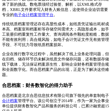
来了新的挑战。数电票须经过验签、解析，以XML格式存
档，XBRL文件要求写入财务入账信息，这使得企业迫切需要
专业的
电子会计档案管理平台
。
传统纸质档案管理还存在高显性成本，如纸质凭证输出耗材成
本高、档案室和档案柜等存储空间需求大；高隐形成本，如手
工装册归档重复性工作量大、查询调阅条件颗粒度粗糙，数据
不能有效利用；高合规风险，如电子会计凭证文件无有效管理
手段、不可抗力导致纸质档案损坏。
企业在推行数字化过程中，虽然解决了线上业务处理问题，但
在归档、储存环节仍未解决纸质文件储存问题，还有数据存储
线下载体，无法保证档案原生性，影响企业财务档案管理合规
和全面数字化。而合思档案产品的出现，正是为了解决这些难
题。
合思档案：财务数智化的得力助手
合思档案是北京合思信息技术有限公司旗下领先的单套制电子
会计档案
管理平台。该公司创立于2014年，作为一家为企事业
单位提供财务数智化产品和服务的科技公司，已累计融资超15