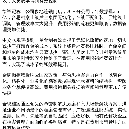
效，人员成本得到有效控制。
徐福记称，公司多地连锁门店，70 + 分公司，年数据量2.6
亿，合思档案上线后全集团无纸化，在线匹配组装，异地线上
调阅，管理效率大大提升。费用报销的流程更加顺畅，数据管
理更加便捷。
中交水规院提到，单套制有效支撑了无纸化政策的落地，切实
减少了打印存储的成本，系统上线后档案整理耗时、存储空间
和耗材的成本均有显著减少，审计人员对电子会计档案系统所
带来的便利性和安全性给予了肯定。在费用报销档案管理方
面，实现了成本节约和效率提升。
金牌橱柜积极响应国家政策，与合思档案通力合作，以聚合
化、结构化、业务化的档案数据呈现记录资料的结构树，查阅
业务全貌便捷高效。费用报销相关数据的查阅和管理更加方便
快捷。
合思档案通过领先的单套制解决方案和六大场景解决方案，满
足企业不同场景下的档案管理需求，广泛连接业财系统，实现
发票、回单、凭证等的自动匹配、应收尽收，能有效解决企业
在档案管理方面面临的各种痛点，特别是在费用报销管理方面
具有显著优势。