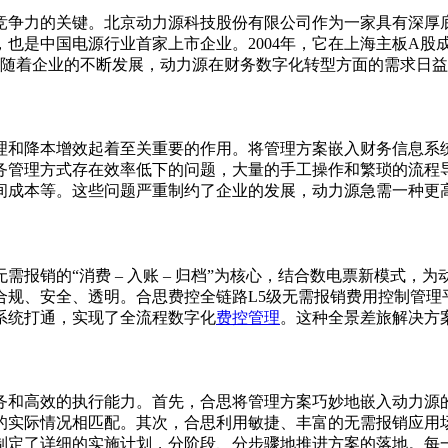
竞争力的关键。北京动力源科技股份有限公司作为一家具有深厚
，也是中国电源行业首家上市企业。2004年，它在上海主板A股
业。随着企业的不断发展，动力源在财务数字化转型方面的需求日
理和降本增效起着至关重要的作用。将管理方案嵌入财务信息系
务管理方式存在效率低下的问题，大量的手工操作和繁琐的流程
间成本等。这些问题严重制约了企业的发展，动力源急需一种更
报销的“消费 – 入账 – 归档”为核心，结合数电票新模式
规、安全、透明。合思费控全链路L5级无需报销费用控制管理平
系统打通，实现了全流程数字化
费控管理
。这种全景差旅解决方
务和高效的执行能力。首先，合思将管理方案巧妙地嵌入动力源
的实际情况相匹配。其次，合思利用敏捷、丰富的无需报销应用
制定了详细的实施计划，分阶段、分步骤地推进方案的落地。每