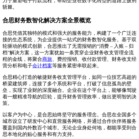
力于重塑电子付款流程，帮助企业在数字化转型的道路上披荆
斩棘。
合思财务数智化解决方案全景概览
合思凭借其独特的模式和强大的服务能力，构建了一个广泛连
接的生态系统，为企业提供一站式的财务数智化服务。基于双
轮驱动的模式创新，合思推出了无需报销的“消费 – 入账 – 归
档”解决方案，这一方案犹如一条贯穿企业财务收支管理全流
程的金线，将聚合
商旅
、费控报销、收付款管理、财务收支经
营分析和电子
会计档案
等服务紧密串联起来。
合思精心打造的敏捷财务收支管理平台，如同一位技艺高超的
桥梁建筑师，连接了多个系统和平台，打破了信息孤岛的壁
垒，实现了业财的深度融合。企业在这个平台上，能够像驾驶
着一艘精准导航的巨轮，提升财务管理效率，做出更明智的决
策。
以客户为中心，是合思始终坚守的服务理念。合思在全国多个
城市设立了研发中心和直营服务网络，并通过合作伙伴将服务
覆盖到国内外数百个城市。无论企业身处何地，都能享受到合
思本地化的贴心服务和有力支持。