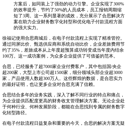
方案后，如同装上了强劲的动力引擎。企业实现了300%
的效率提升，节约了50%的人员成本，员工报销周期缩
短了3周。这一系列显著的成效，充分展示了合思解决方
案在助力企业财务数字化转型和优化电子付款流程方面
的强大实力。
徐福记使用合思商城后，在电子付款流程上实现了精准管控。
通过同屏比价、甄选供应商和系统自动比价，企业差旅费用节
约了35%，差旅成本从上年度超预算成功转变成当年度内结余
100万。这一成功案例，为众多企业提供了可借鉴的范本。
合思，已经服务了超7000家企业付费客户，其中包括国/央企
超200家，大型上市公司超1500家，细分领域头部企业超3000
家，产品使用人数超300万人。这些辉煌的数据，是合思实力
的最好证明，也让更多企业对合思充满了信赖。
合思结合多年的业务实践，深入了解不同行业的特点和痛点，
为企业提供匹配度更高的财务收支管理解决方案。无论企业处
于何种行业、何种发展阶段，都能在合思找到专属的财务数字
化转型路径。
在电子付款流程日益复杂和重要的今天，合思的解决方案无疑