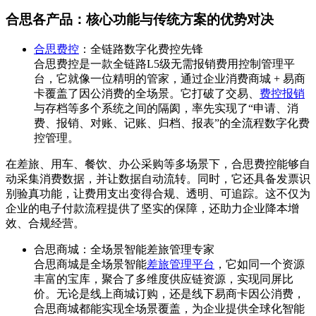
合思各产品：核心功能与传统方案的优势对决
合思费控
：全链路数字化费控先锋
合思费控是一款全链路L5级无需报销费用控制管理平
台，它就像一位精明的管家，通过企业消费商城 + 易商
卡覆盖了因公消费的全场景。它打破了交易、
费控报销
与存档等多个系统之间的隔阂，率先实现了“申请、消
费、报销、对账、记账、归档、报表”的全流程数字化费
控管理。
在差旅、用车、餐饮、办公采购等多场景下，合思费控能够自
动采集消费数据，并让数据自动流转。同时，它还具备发票识
别验真功能，让费用支出变得合规、透明、可追踪。这不仅为
企业的电子付款流程提供了坚实的保障，还助力企业降本增
效、合规经营。
合思商城：全场景智能差旅管理专家
合思商城是全场景智能
差旅管理平台
，它如同一个资源
丰富的宝库，聚合了多维度供应链资源，实现同屏比
价。无论是线上商城订购，还是线下易商卡因公消费，
合思商城都能实现全场景覆盖，为企业提供全球化智能