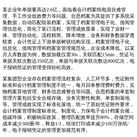
某企业年单据量高达2.6亿，面临着会计档案纸电混合难管
理、手工作业低效费力等问题。合思档案为其提供了多系统采
集数据，自动匹配组装档案，实现了档案管理电子化、借阅管
理信息化，简化了装订流程。管理成效显著，实现了业财一
体、管理自动化、流程精简、降本增效，业务和财务数据穿透
联查，会计凭证上下游单据树状结构呈现，档案管理电子化、
信息化，借阅管理和档案室管理规范化，企业成本降低。以某
月入库数据为例，数据加载仅需30s，关联匹配15min，凭证与
单据关联次数达350亿次，单据与单据关联次数达800亿次，电
子报销凭证的管理变得轻松高效。
某集团型企业存在档案管理流程复杂、人工环节多，凭证附件
标准和会计档案管理制度不统一，每月回单整理费时费力，实
物档案异地管理、财务信息难整合等问题。合思档案的单套制
管理方案包括安全合规存储、业务完整性检测、单套制落地
等。管理成效实现了标准化落地，统一了原始凭证附件要求，
会计档案管理制度标准化、制度化，力保电子会计档案合规，
低碳环保，积极响应政策，整理匹配效率提升80%，存储空间
成本减少300册/年，释放1/3，纸张打印成本减少100万张纸/
年，电子报销凭证的管理更加规范有序。