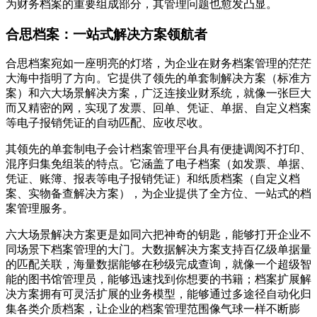
为财务档案的重要组成部分，其管理问题也愈发凸显。
合思档案：一站式解决方案领航者
合思档案宛如一座明亮的灯塔，为企业在财务档案管理的茫茫
大海中指明了方向。它提供了领先的单套制解决方案（标准方
案）和六大场景解决方案，广泛连接业财系统，就像一张巨大
而又精密的网，实现了发票、回单、凭证、单据、自定义档案
等电子报销凭证的自动匹配、应收尽收。
其领先的单套制电子会计档案管理平台具有便捷调阅不打印、
混序归集免组装的特点。它涵盖了电子档案（如发票、单据、
凭证、账簿、报表等电子报销凭证）和纸质档案（自定义档
案、实物备查解决方案），为企业提供了全方位、一站式的档
案管理服务。
六大场景解决方案更是如同六把神奇的钥匙，能够打开企业不
同场景下档案管理的大门。大数据解决方案支持百亿级单据量
的匹配关联，海量数据能够在秒级完成查询，就像一个超级智
能的图书馆管理员，能够迅速找到你想要的书籍；档案扩展解
决方案拥有可灵活扩展的业务模型，能够通过多途径自动化归
集各类介质档案，让企业的档案管理范围像气球一样不断膨