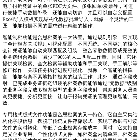
电子报销凭证中的单张PDF大文件、多张回单/发票等，可进
行便捷手动数据补录，还能自动切割，并且可以自定义配置
Excel导入模板实现结构化数据批量导入，就像一个灵活的工
匠，能够根据不同的需求进行精细的操作。
智能制档功能是合思档案的一大法宝。通过规则引擎，它实现
了会计档案关联规则可视化配置，不同系统、不同类别的核心
会计凭证能够自动关联匹配及组装，整合零散数据形成完整的
业务链组合数据，减少了90%的人工匹配工作量。同时，它还
提供关联检索、全文检索等辅助功能和手工关联、手工解绑等
修正操作，关联任务执行进度可视化，就像一个智能的指挥
官，能够有条不紊地指挥档案的组装工作。此外，通过字段映
射，已完成业务证据链组装的档案数据能够通过“元数据”级别
的业务字段完成多档案类型的业务字段映射，帮助财务人员查
询更便捷、分析更直接，让电子报销凭证的管理更加智能、高
效。
专用格式版式文件功能是合思档案的又一特色。它自主采集结
构化字段信息，摆脱了传统文件存储形式，实现了数据与可读
文件的实时转化，降低了企业档案存储成本。同时，它支持自
定义企业专用、个性化版式文件，如档案盒内清单表、档案盒