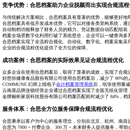
竞争优势：合思档案助力企业脱颖而出实现合规流程
与传统解决方案相比，合思档案具有显著的优势，能够更好地
合思档案具有低开发成本优势，它可以对接各类异构系统，通过生
自动制档功能释放了财务人员的精力。凭证数据自动匹配组装
档案全场景数字化利用打破了系统壁垒，企业可以一键查询多
合思档案实现了全流程合规化、自动化、数字化。档案采集采
企业的合规流程优化提供了全方位的保障。
成功案例：合思档案的实际效果见证合规流程优化
众多企业在使用合思档案后，取得了显著的成效，实现了合规
好想你健康食品股份有限公司使用合思档案后，减少了 90%的人
COMMUNE 幻师上线电子
会计档案管理系统
后，纸张使用量减少
云南菜品牌连锁经营企业通过合思档案实现了全面无纸化管理，年节省
金牌橱柜家居科技股份有限公司档案匹配耗时减少了 84%，档案查询
服务体系：合思全方位服务保障合规流程优化
合思秉承以客户为中心的服务理念，分别在北京、杭州、南昌设立研
合思为 7000 + 付费企业、300 万 + 未来财务人提