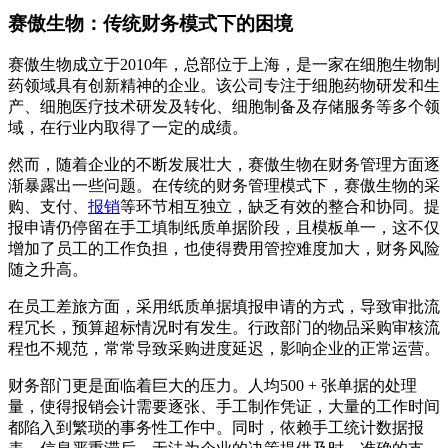
赛傲生物：传统财务模式下的困境
赛傲生物成立于2010年，总部位于上海，是一家在细胞生物制
药领域具有创新精神的企业。该公司专注于细胞药物研发和生
产、细胞医疗技术研发及转化、细胞制备及存储服务等多个领
域，在行业内取得了一定的成绩。
然而，随着企业的不断发展壮大，赛傲生物在财务管理方面逐
渐暴露出一些问题。在传统的财务管理模式下，赛傲生物的采
购、支付、
报销
等环节相互独立，缺乏有效的整合和协同。提
报申请仍停留在手工填制纸质单据阶段，且模板单一，这不仅
增加了员工的工作负担，也使得费用管控难度加大，财务风险
随之升高。
在员工差旅方面，采用纸质单据填报申请的方式，导致审批流
程冗长，预算超标情况时有发生。行政部门的物品采购审核流
程也不规范，常常导致采购进度延迟，影响企业的正常运营。
财务部门更是面临着巨大的压力。人均500 + 张单据的处理
量，使得报销会计需要逐张、手工制作凭证，大量的工作时间
都陷入到繁琐的事务性工作中。同时，依赖手工统计数据报