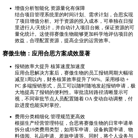
增值分析智能化 资源量化有保障
结合项目管理系统里的时间计划、需求计划，合思实现
了项目增值分析。对于资源的投入成本，可单独在日报
里进行人/天统计，并自动计入项目台账，保证资源的可
量化统计。这使得赛傲生物能够更加科学地评估项目的
效益，合理配置资源，提高企业的运营效率。
赛傲生物：应用合思方案成效显著
报销效率大提升 核算速度加速度
应用合思解决方案后，赛傲生物的员工报销周期大幅缩
减至1周以内，财务核算效率提升了90%。采用移动 +
PC 多端报销形式，员工可以随时随地发起报销申请，极
大地提高了报销的便利性。审批流转路径清晰显示可
视，不同审批节点人员配置随着 OA 变动自动调整，付
款进度也能实时掌控。
费用分类精细化 管理规范更高效
根据生产经营管理特征，合思将赛傲生物的日常申请单
拆分成19类费用类型，如用车申请、设备购置申请、物
料借阅、礼品申请、差旅申请等。同时，将个人业务与