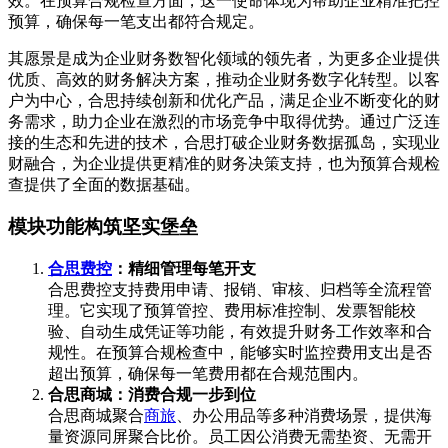
效。在预算合规检查方面，这一使命体现为帮助企业精准把控
预算，确保每一笔支出都符合规定。
其愿景是成为企业财务数智化领域的领先者，为更多企业提供
优质、高效的财务解决方案，推动企业财务数字化转型。以客
户为中心，合思持续创新和优化产品，满足企业不断变化的财
务需求，助力企业在激烈的市场竞争中取得优势。通过广泛连
接的生态和先进的技术，合思打破企业财务数据孤岛，实现业
财融合，为企业提供更精准的财务决策支持，也为预算合规检
查提供了全面的数据基础。
模块功能构筑坚实堡垒
合思费控
：精细管理每笔开支
合思费控支持费用申请、报销、审核、归档等全流程管
理。它实现了预算管控、费用标准控制、发票智能校
验、自动生成凭证等功能，有效提升财务工作效率和合
规性。在预算合规检查中，能够实时监控费用支出是否
超出预算，确保每一笔费用都在合规范围内。
合思商城：消费合规一步到位
合思商城聚合
商旅
、办公用品等多种消费场景，提供海
量资源同屏聚合比价。员工因公消费无需垫资、无需开