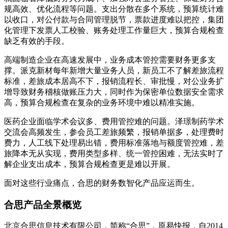
规高效、优化流程等问题。支出分散在多个系统，预算统计难
以收口，对公付款与合同管理脱节，票款进度难以把控，集团
化管理下发票人工校验、账务处理工作量巨大，预算合规检查
缺乏有效的手段。
高端制造企业在高速发展中，业务成本管控需要财务更多支
撑。派克新材每年新增大量业务人员，新员工不了解差旅流程
标准，差旅成本居高不下，报销流程长、审批慢，对公业务扩
增导致财务稽核做账压力大，同时作为保密单位数据安全需求
高，预算合规检查在复杂的业务环境中难以精准实施。
医药企业面临学术会议多、费用管控难的问题。泽璟制药学术
交流会高频发生，参会员工差旅频繁，报销单据多，处理费时
费力，人工线下处理易出错，费用标准落地与额度管控难，差
旅降本无从实现，费用类型多样、统一管控困难，无法实时了
解企业支出成本，预算合规检查更是难以开展。
面对这些行业痛点，合思的财务数智化产品应运而生。
合思产品全景概览
北京合思信息技术有限公司，简称“合思”，原易快报，自2014