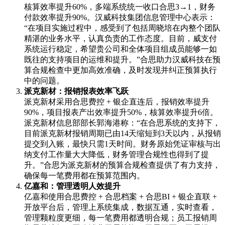
核算效率提升60%，多端系统统一收口合思3→1，财务
付款效率提升90%。汉威科技集团信息管理中心表示：
“在项目实施过程中，感受到了包括周晓培在内整个团队
精湛的业务水平，认真负责的工作态度。目前，威支付
系统运行稳定，希望贵公司和全体项目组成员能够一如
既往的支持项目的运维和提升。”合思助力汉威科技在预
算合规检查中更加高效准确，及时发现并纠正预算执行
中的问题。
派克新材：报销报表效率飞跃
派克新材采用合思费控 + 银企直连后，报销效率提升
90%，项目报表产出效率提升50%，核算效率提升6倍。
派克新材信息部部长郭海港称：“在合思系统的支持下，
目前派克新材报销周期已由14天缩短到3天以内，从报销
提交到入账，最快只需1天时间。财务原始凭证审核与出
纳支付工作量大大降低，财务管理合规性也得到了提
升。”合思为派克新材的预算合规检查提供了有力支持，
确保每一笔费用都在预算范围内。
亿嘉和：管理透明人效提升
亿嘉和使用合思费控 + 合思档案 + 合思BI + 银企直联 +
开放平台后，管理上系统集成，数据互通，实时查看，
管理颗粒度更细，每一笔费用都透明合规；员工报销周