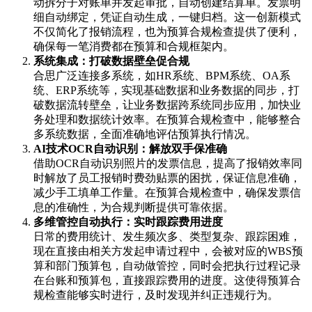
动拆分子对账单并发起审批，自动创建结算单。发票明
细自动绑定，凭证自动生成，一键归档。这一创新模式
不仅简化了报销流程，也为预算合规检查提供了便利，
确保每一笔消费都在预算和合规框架内。
系统集成：打破数据壁垒促合规
合思广泛连接多系统，如HR系统、BPM系统、OA系
统、ERP系统等，实现基础数据和业务数据的同步，打
破数据流转壁垒，让业务数据跨系统同步应用，加快业
务处理和数据统计效率。在预算合规检查中，能够整合
多系统数据，全面准确地评估预算执行情况。
AI技术OCR自动识别：解放双手保准确
借助OCR自动识别照片的发票信息，提高了报销效率同
时解放了员工报销时费劲贴票的困扰，保证信息准确，
减少手工填单工作量。在预算合规检查中，确保发票信
息的准确性，为合规判断提供可靠依据。
多维管控自动执行：实时跟踪费用进度
日常的费用统计、发生频次多、类型复杂、跟踪困难，
现在直接由相关方发起申请过程中，会被对应的WBS预
算和部门预算包，自动做管控，同时会把执行过程记录
在台账和预算包，直接跟踪费用的进度。这使得预算合
规检查能够实时进行，及时发现并纠正违规行为。