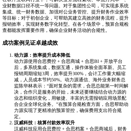
业财数据口径不统一等问题。对于集团性公司，可实现多系统
集成、统一财务数据、加强对公业务管控、提升财务作业效率
等目标；对于初创企业，可帮助其建立高效的财务流程，提升
报销效率，实现财务数字化转型。在各个场景中，预算合规检
查都能发挥重要作用，确保企业财务活动的合规性。
成功案例见证卓越成效
动力源：效率提升成本降低
动力源使用合思费控 + 合思商城 + 合思BI + 开放平台
后，多系统集成，数据互通，操作体验全面革新。员工
报销周期缩短3周，效率提升300%，会计工作量大幅缩
减，人员成本节约50%。动力源通信、海外业务财务总
监陈华林表示：“面对复杂的需求，合思总能第一时间解
决，合作只是服务的开始，未来还要继续结合动力源的
业态和组织变化，用敏捷、丰富的无需报销应用场景配
合企业全球化业务。”在预算合规检查方面，合思帮助动
力源实现了更精准的预算管控，确保费用支出符合规
定。
汉威科技：核算付款效率双升
汉威科技应用合思费控 + 合思档案 + 合思商城后，财务