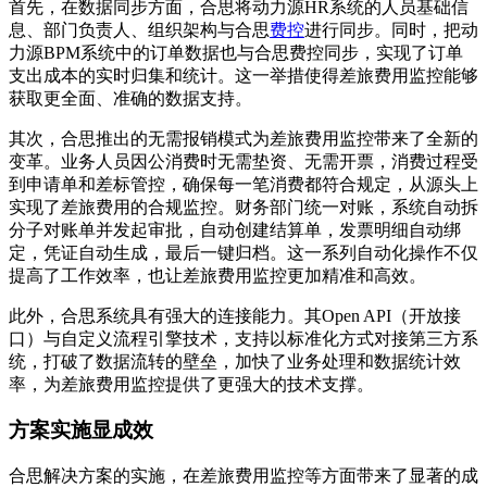
首先，在数据同步方面，合思将动力源HR系统的人员基础信
息、部门负责人、组织架构与合思
费控
进行同步。同时，把动
力源BPM系统中的订单数据也与合思费控同步，实现了订单
支出成本的实时归集和统计。这一举措使得差旅费用监控能够
获取更全面、准确的数据支持。
其次，合思推出的无需报销模式为差旅费用监控带来了全新的
变革。业务人员因公消费时无需垫资、无需开票，消费过程受
到申请单和差标管控，确保每一笔消费都符合规定，从源头上
实现了差旅费用的合规监控。财务部门统一对账，系统自动拆
分子对账单并发起审批，自动创建结算单，发票明细自动绑
定，凭证自动生成，最后一键归档。这一系列自动化操作不仅
提高了工作效率，也让差旅费用监控更加精准和高效。
此外，合思系统具有强大的连接能力。其Open API（开放接
口）与自定义流程引擎技术，支持以标准化方式对接第三方系
统，打破了数据流转的壁垒，加快了业务处理和数据统计效
率，为差旅费用监控提供了更强大的技术支撑。
方案实施显成效
合思解决方案的实施，在差旅费用监控等方面带来了显著的成