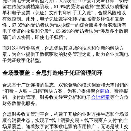
凭证向电子凭证转型时期，大部分企业在会计凭证存储上仍停
留在传统纸质档案阶段，61.9%的受访者选择“主要以纸质报销
单和电子发票（凭证）文件打印件手工入账”，合规风险难以
有效控制。此外，电子凭证数字化转型面临着多样性和复杂
性，67.35%的受访者认为“缺少统一的综合服务平台实现所有
电子凭证的收集和分发”，65.99%的受访者认为“涉及多个政府
部门难以协同，即使电子归档”。
面对这些行业痛点，合思凭借其卓越的技术和创新的解决方
案，为企业提供了数据驱动的财务管理之道，助力企业实现电
子凭证数字化转型。
全场景覆盖：合思打造电子凭证管理闭环
合思基于广泛连接的生态、双轮驱动的模式创新和无需报销的
“消费 – 入账 – 归档”解决方案，为客户提供聚合
商旅
、费控报
销、收付款管理、财务收支经营分析和电子
会计档案
等全方位
财务数智化服务。
合思财务收支管理平台，构建了开放的业财连接生态和全场景
聚合消费生态，实现了“线上消费交易 + 线下易商户支付”的全
场景覆盖。随着数字货币和数电票的应用推广，无论是线上交