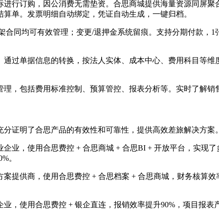
标进行订购，因公消费无需垫资。合思商城提供海量资源同屏聚
结算单。发票明细自动绑定，凭证自动生成，一键归档。
架合同均可有效管理；变更/退押金系统留痕。支持分期付款，1
。通过单据信息的转换，按法人实体、成本中心、费用科目等维
管理，包括费用标准控制、预算管控、报表分析等。实时了解销
充分证明了合思产品的有效性和可靠性，提供高效差旅解决方案
业，使用合思费控 + 合思商城 + 合思BI + 开放平台，实
0%。
提供商，使用合思费控 + 合思档案 + 合思商城，财务核算效
，使用合思费控 + 银企直连，报销效率提升90%，项目报表