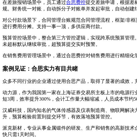
在差旅报销场景中，员工通过
合思费控
提交差旅申请，根据差
规。财务统一对账，自动拆分子对账单并发起审批，自动创建
对公付款场景下，合同管理台账规范合同管理流程，框架/非框
进行费用分摊。支持一事一顶，多供应商付款。
预算管控场景中，整合第三方管控逻辑，实现跨系统预算管理
未超标默认继续审批，超预算提交实时预警。
在销售费用管理场景中，通过合思费控对销售费用进行精细化
案例见证：合思实力有目共睹
众多不同行业的企业通过使用合思产品，取得了显著的成效，
动力源，作为我国第一家在上海证券交易所主板上市的电源行业企
短3周，效率提升300%，会计工作量大幅缩减，人员成本节约5
汉威科技，国内知名的气体传感器及仪表制造商、物联网解决方案
升，预算检验前置到提交环节，有效落地预算管控。
派克新材，专业从事金属锻件的研发、生产和销售的高新技术企业
快只需1天时间。