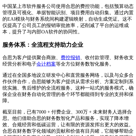
中国某上市软件服务公司使用合思的费控功能，包括预算动态
管理及可视化、单据智能识别、项目费用自动归集。通过内置
的EAI模块与财务系统间构建逻辑映射，自动生成凭证。这不
仅提高了公司员工的报销审批效率，还削减了平台的运维成
本，提升了与内部OA软件的协同性。
服务体系：全流程支持助力企业
合思为客户提供聚合商旅、
费控报销
、收付款管理、财务收支
经营分析和电子
会计档案
等全方位财务数智化服务。
通过在全国多地设立研发中心和直营服务网络，以及与众多合
作伙伴合作，合思能够为客户提供从需求分析、方案定制到系
统实施、售后维护的全流程服务。这种一站式的服务模式，确
保企业在财务自动化管理的各个环节都能得到专业的支持和保
障。
截至目前，已有7000 + 付费企业、300万 + 未来财务人选择合
思。他们借助合思的财务数智化产品和服务，实现了降本增
效、合规经营和低碳运营，让有限的资源发挥出更大的效益。
合思在财务数字化领域的贡献和价值有目共睹，它能够帮助企