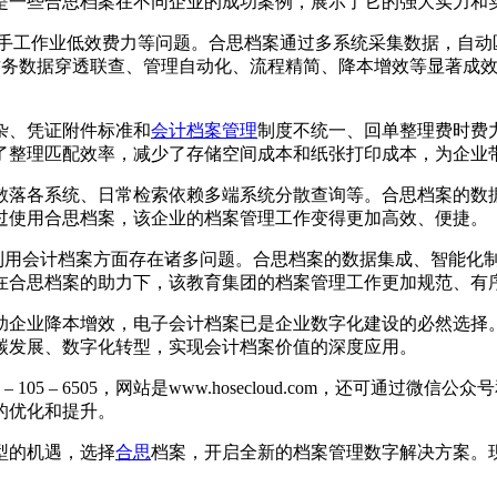
是一些合思档案在不同企业的成功案例，展示了它的强大实力和
、手工作业低效费力等问题。合思档案通过多系统采集数据，自
财务数据穿透联查、管理自动化、流程精简、降本增效等显著成
杂、凭证附件标准和
会计档案管理
制度不统一、回单整理费时费
了整理匹配效率，减少了存储空间成本和纸张打印成本，为企业
散落各系统、日常检索依赖多端系统分散查询等。合思档案的数
过使用合思档案，该企业的档案管理工作变得更加高效、便捷。
和利用会计档案方面存在诸多问题。合思档案的数据集成、智能化
在合思档案的助力下，该教育集团的档案管理工作更加规范、有
企业降本增效，电子会计档案已是企业数字化建设的必然选择。合
碳发展、数字化转型，实现会计档案价值的深度应用。
05 – 6505，网站是www.hosecloud.com，还可通
的优化和提升。
型的机遇，选择
合思
档案，开启全新的档案管理数字解决方案。