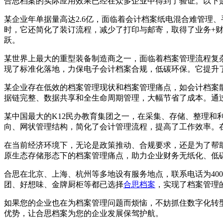
合思档案的实际应用效果已经在众多企业中得到了验证。以下
某企业年单据量高达2.6亿，面临着会计档案纸电混合难管理
时，它还简化了装订流程，减少了打印与邮寄，取得了业务+
跃。
某世界上最大的重型装备制造商之一，面临着档案管理流程复
现了标准化落地，力保电子会计档案合规，低碳环保。它提升
某企业存在低效的档案管理现状和档案管理痛点，如会计档案
据链完整、数据共享和全生命周期管理，大幅节省了成本。通
某中国最大的K12民办教育集团之一，在采集、存储、整理
向、网状管理结构，简化了会计管理流程，提高了工作效率。
在当前经济环境下，无论是政策推动、合规要求，还是为了帮助
原生态存储形态下的档案管理痛点，助力企业财务无纸化、低
合思在北京、上海、杭州等多地设有服务地点，联系电话为400 – 1
团、好想味、金牌厨柜等都已选择
合思档案
，实现了档案管理
如果您的企业也在为档案管理问题而烦恼，不妨抓住数字化转
优势，让合思档案为您的企业发展保驾护航。