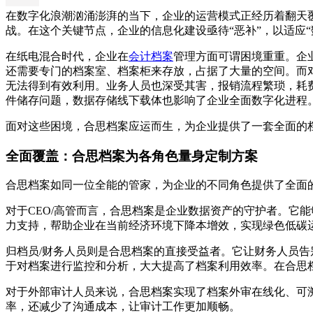
在数字化浪潮汹涌澎湃的当下，企业的运营模式正经历着翻天覆
战。在这个关键节点，企业的信息化建设亟待“恶补”，以适应
在纸电混合时代，企业在
会计档案
管理方面可谓困境重重。企
还需要专门的档案室、档案柜来存放，占据了大量的空间。而
无法得到有效利用。业务人员也深受其害，报销流程繁琐，耗
件储存问题，数据存储线下载体也影响了企业全面数字化进程
面对这些困境，合思档案应运而生，为企业提供了一套全面的
全面覆盖：合思档案为各角色量身定制方案
合思档案如同一位全能的管家，为企业的不同角色提供了全面
对于CEO/高管而言，合思档案是企业数据资产的守护者。它
力支持，帮助企业在当前经济环境下降本增效，实现绿色低碳
归档员/财务人员则是合思档案的直接受益者。它让财务人员
于对档案进行监控和分析，大大提高了档案利用效率。在合思
对于外部审计人员来说，合思档案实现了档案外审在线化、可
率，还减少了沟通成本，让审计工作更加顺畅。