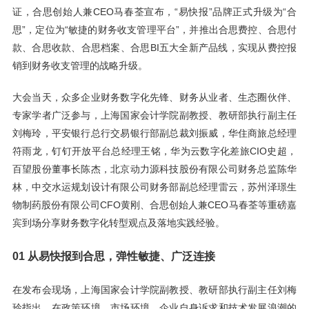
证，合思创始人兼CEO马春荃宣布，“易快报”品牌正式升级为“合
思”，定位为“敏捷的财务收支管理平台”，并推出合思费控、合思付
款、合思收款、合思档案、合思BI五大全新产品线，实现从费控报
销到财务收支管理的战略升级。
大会当天，众多企业财务数字化先锋、财务从业者、生态圈伙伴、
专家学者广泛参与，上海国家会计学院副教授、教研部执行副主任
刘梅玲，平安银行总行交易银行部副总裁刘振威，华住商旅总经理
符雨龙，钉钉开放平台总经理王铭，华为云数字化差旅CIO史超，
百望股份董事长陈杰，北京动力源科技股份有限公司财务总监陈华
林，中交水运规划设计有限公司财务部副总经理雷云，苏州泽璟生
物制药股份有限公司CFO黄刚、合思创始人兼CEO马春荃等重磅嘉
宾到场分享财务数字化转型观点及落地实践经
验。
01 从易快报到合思，弹性敏捷、广泛连接
在发布会现场，上海国家会计学院副教授、教研部执行副主任刘梅
玲指出，在政策环境、市场环境、企业自身诉求和技术发展浪潮的