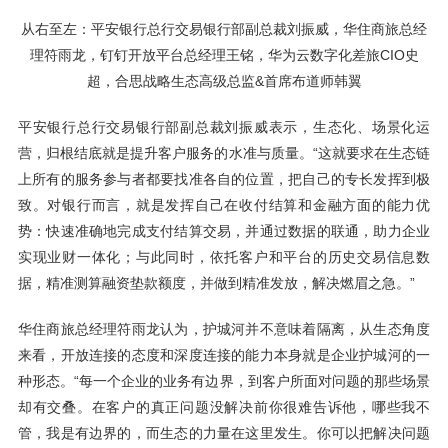
从右至左：平安银行总行交易银行部副总裁刘振威，华住商旅总经
理符雨龙，钉钉开放平台总经理王铭，华为云数字化差旅CIO史
超，合思战略生态高级总监&首席布道师韩翼
平安银行总行交易银行部副总裁刘振威表示，生态化、场景化运
营，归根结底就是提升客户服务的水准与质量。“这就要求在生态链
上所有的服务参与者都要找准各自的位置，把自己的专长发挥到极
致。对银行而言，就是发挥自己在收付结算和金融方面的能力优
势：快速准确地完成支付结算交易，并通过数据的联通，助力企业
实现业财一体化；与此同时，依托客户和平台的历史交易信息数
据，精准测算融资垫款额度，并做到精准发放，解决燃眉之急。”
华住商旅总经理符雨龙认为，护城河并不意味着隔离，从生态角度
来看，开放连接的态度和深度连接的能力本身就是企业护城河的一
种形态。“每一个企业的业务有边界，到客户所面对问题的那些场景
却有交叠。在客户的真正问题没解决前你很难告诉他，哪些我不
管，我是有边界的，而生态的力量在这里发生。你可以把解决问题