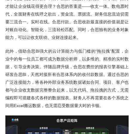
才能让企业钱花得更合理？合思的答案是——收支一体。数电票时
代，全面财务在线呼之欲出，资金流、票据流、财务信息流迫切需
要三流合一、实时在线。合思付款、合思收款最直接的价值就是让
对账自动化、智能化，三流轻松匹配。同时，合思独有的业务对象
能力，可以让收支联动、业财连接起来。
此外，借助合思BI强大的云计算能力与低门槛的“拖拉拽”配置，企
业中的每一位员工都可成为数据分析师，以多维的、精准的实时数
据，引导业务决策。伴随品牌升级，合思在费控的报表引擎基础上
研发合思BI，天然对接所有合思体系内的收付款数据。通过合思的
广泛连接能力，将各种外部业务系统数据诸如合同、项目、客户也
都与企业收支数据完整整合起来，以无代码、拖拉拽的方式，无需
编程即可搭建各式各样的数据报表。财务人不再需要在各个系统之
间用Excel搬运数据，也无需忍受数据量大时的卡顿。