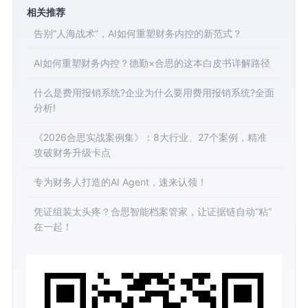
相关推荐
告别“人海战术”，AI如何重塑财务内控的新范式？
AI如何重塑财务内控？德勤×合思的这本白皮书详解路径
什么是费用报销系统?企业为什么要用费用报销系统?全面
分析!
《2026合思实战案例集》：8大行业、27个案例，精准
攻破财务升级卡点
专为财务人打造的AI Agent，速来认领！
凭证组装太头疼？合思智能档案管家，让证据链自动“粘”
在一起！